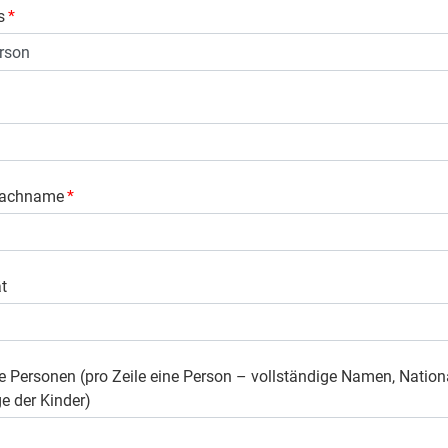
s
*
Nachname
*
ät
e Personen (pro Zeile eine Person – vollständige Namen, Nationa
e der Kinder)