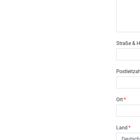
Straße &
Postleitza
Ort
*
Land
*