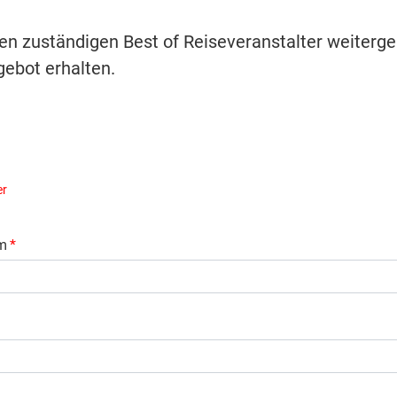
ren zuständigen Best of Reiseveranstalter weiterge
ebot erhalten.
er
m
*