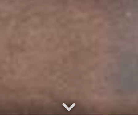
Best of Travel Group
›
Reiseziele
›
Lateinamerika
›
Belize