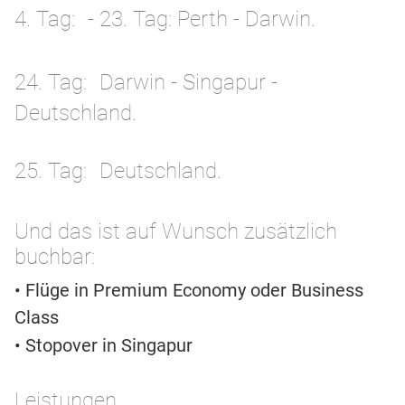
4. Tag
- 23. Tag: Perth - Darwin.
24. Tag
Darwin - Singapur -
Deutschland.
25. Tag
Deutschland.
Und das ist auf Wunsch zusätzlich
buchbar:
• Flüge in Premium Economy oder Business
Class
• Stopover in Singapur
Leistungen