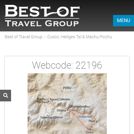
MENU
Best of Travel Group
›
Cusco, Heiliges Tal & Machu Picchu
Webcode:
22196