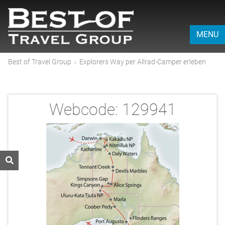
MENU
Best of Travel Group
›
Explorers Way per Allrad-Camper erleben
Webcode:
129941