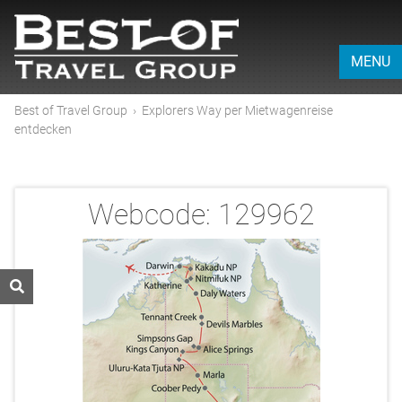
MENU
Best of Travel Group
›
Explorers Way per Mietwagenreise
entdecken
Webcode:
129962