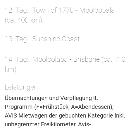
12. Tag
Town of 1770 - Mooloobala
(ca. 400 km).
13. Tag
Sunshine Coast.
14. Tag
Mooloolaba - Brisbane (ca. 110
km).
Leistungen
Übernachtungen und Verpflegung lt.
Programm (F=Frühstück, A=Abendessen);
AVIS Mietwagen der gebuchten Kategorie inkl.
unbegrenzter Freikilometer, Avis-