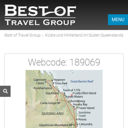
MENU
Best of Travel Group
›
Küste und Hinterland im Süden Queenslands
Webcode:
189069