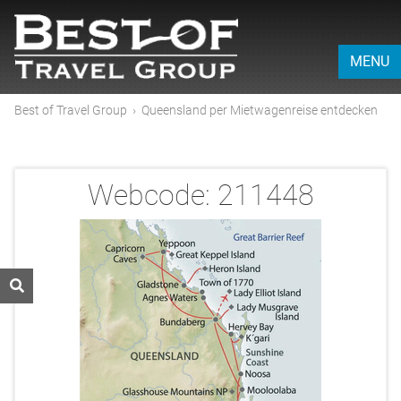
MENU
Best of Travel Group
›
Queensland per Mietwagenreise entdecken
Webcode:
211448