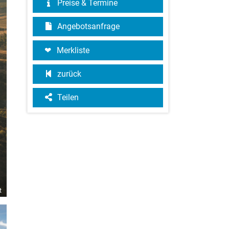
Preise & Termine
Angebotsanfrage
Merkliste
zurück
Teilen
t