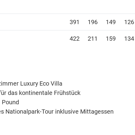
391
196
149
126
422
211
159
134
zimmer Luxury Eco Villa
 für das kontinentale Frühstück
a Pound
es Nationalpark-Tour inklusive Mittagessen