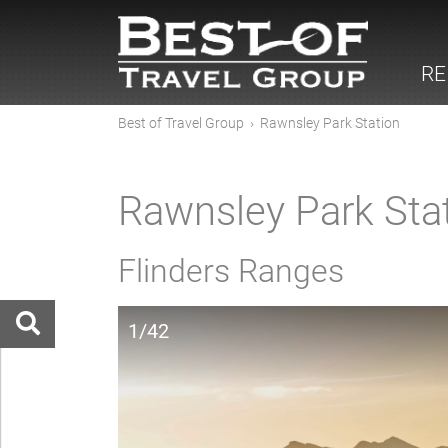
RE
Best of Travel Group
›
Rawnsley Park Station
Rawnsley Park Sta
Flinders Ranges
1/42