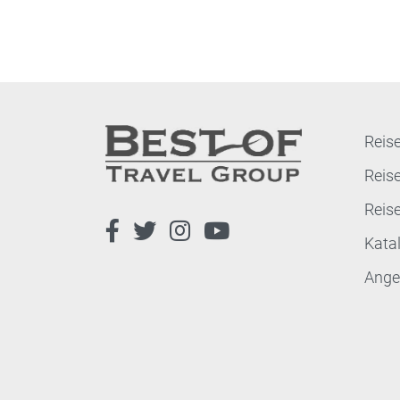
Reise
Reis
Reis
Kata
Ange