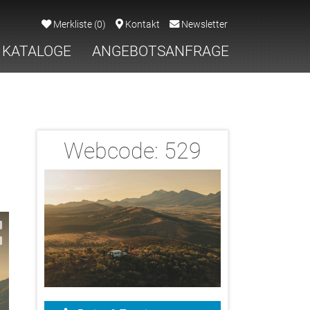
Merkliste
(
0
)
Kontakt
Newsletter
KATALOGE
ANGEBOTSANFRAGE
Webcode:
529
2/42