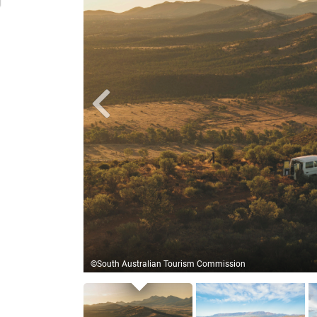
 Ihre Gastgeber
©South Australian Tourism Commission