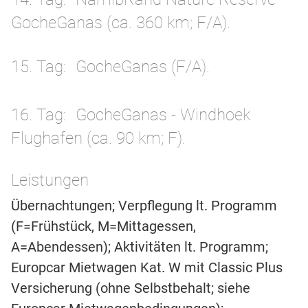
GocheGanas (ca. 360 km; F/A).
15. Tag
GocheGanas (F/A).
16. Tag
GocheGanas - Windhoek
Flughafen (ca. 90 km; F).
Leistungen
Übernachtungen; Verpflegung lt. Programm
(F=Frühstück, M=Mittagessen,
A=Abendessen); Aktivitäten lt. Programm;
Europcar Mietwagen Kat. W mit Classic Plus
Versicherung (ohne Selbstbehalt; siehe