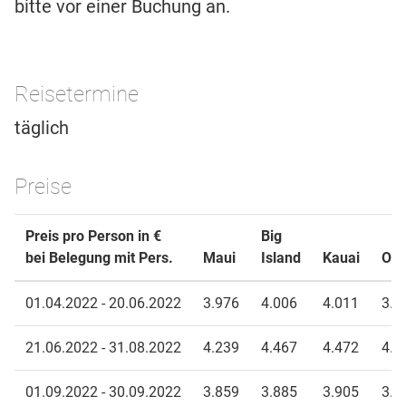
bitte vor einer Buchung an.
Reisetermine
täglich
Preise
Preis pro Person in €
Big
bei Belegung mit Pers.
Maui
Island
Kauai
Oa
01.04.2022 - 20.06.2022
3.976
4.006
4.011
3.9
21.06.2022 - 31.08.2022
4.239
4.467
4.472
4.4
01.09.2022 - 30.09.2022
3.859
3.885
3.905
3.9