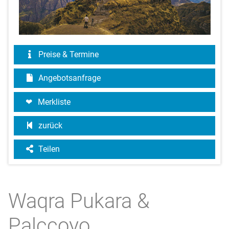
Preise & Termine
Angebotsanfrage
Merkliste
zurück
Teilen
Waqra Pukara &
Palccoyo