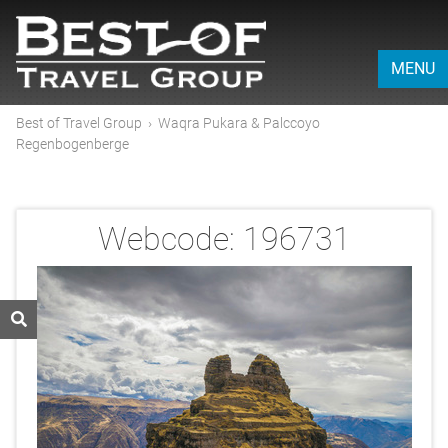
MENU
Best of Travel Group
›
Waqra Pukara & Palccoyo
Regenbogenberge
Webcode:
196731