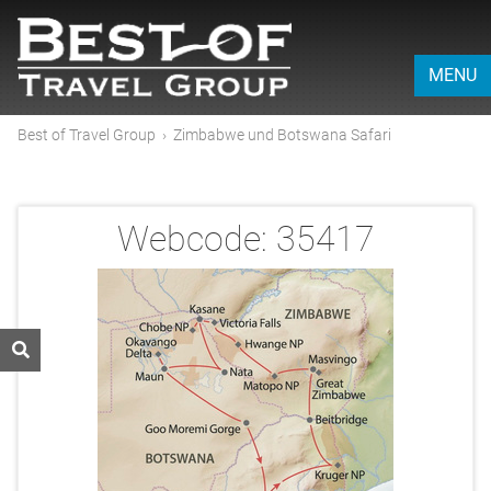
MENU
Best of Travel Group
›
Zimbabwe und Botswana Safari
Webcode:
35417