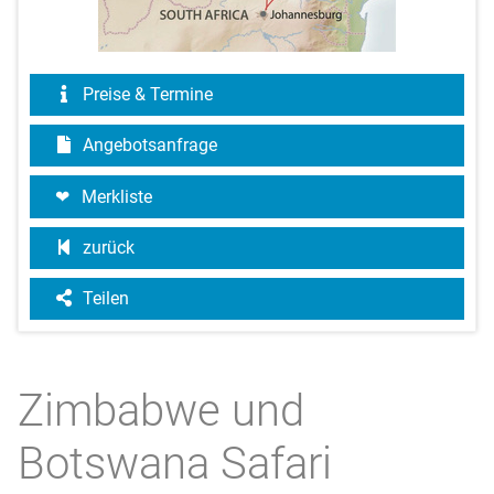
Preise & Termine
Angebotsanfrage
Merkliste
zurück
Teilen
Zimbabwe und
Botswana Safari