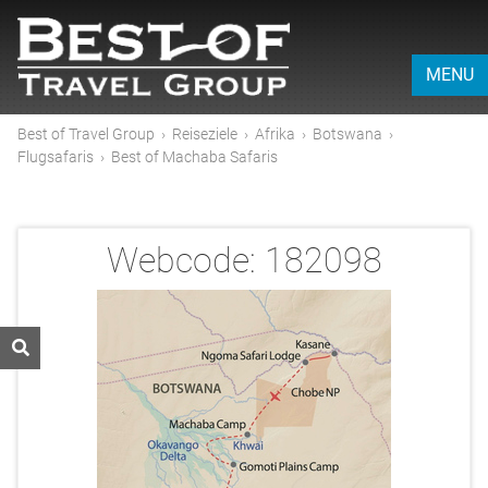
MENU
Best of Travel Group
›
Reiseziele
›
Afrika
›
Botswana
›
Flugsafaris
›
Best of Machaba Safaris
Webcode:
182098