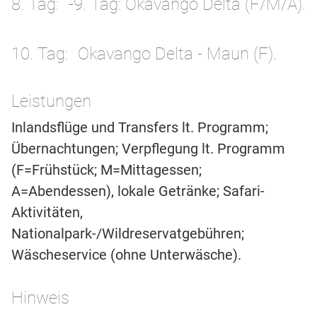
8. Tag
-9. Tag: Okavango Delta (F/M/A).
10. Tag
Okavango Delta - Maun (F).
Leistungen
Inlandsflüge und Transfers lt. Programm;
Übernachtungen; Verpflegung lt. Programm
(F=Frühstück; M=Mittagessen;
A=Abendessen), lokale Getränke; Safari-
Aktivitäten,
Nationalpark-/Wildreservatgebühren;
Wäscheservice (ohne Unterwäsche).
Hinweis