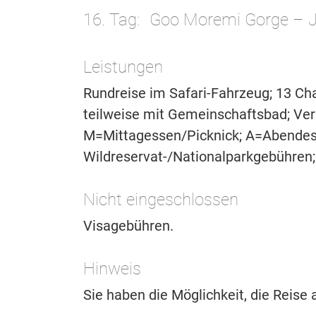
16. Tag
Goo Moremi Gorge – Jo
Leistungen
Rundreise im Safari-Fahrzeug; 13 C
teilweise mit Gemeinschaftsbad; Ver
M=Mittagessen/Picknick; A=Abendess
Wildreservat-/Nationalparkgebühren;
Nicht eingeschlossen
Visagebühren.
Hinweis
Sie haben die Möglichkeit, die Reise