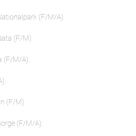
Nationalpark (F/M/A).
Nata (F/M).
 (F/M/A).
).
n (F/M).
rge (F/M/A).