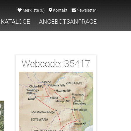
Merkliste
(
0
)
Kontakt
Newsletter
KATALOGE
ANGEBOTSANFRAGE
Webcode:
35417
2/21