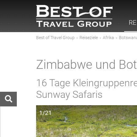
RE
Best of Travel Group
›
Reiseziele
›
Afrika
›
Botswan
Zimbabwe und Bot
16 Tage Kleingruppenr
Sunway Safaris
1/21