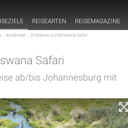
ISEZIELE
REISEARTEN
REISEMAGAZINE
a
›
Rundreisen
›
Zimbabwe und Botswana Safari
swana Safari
eise ab/bis Johannesburg mit