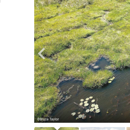
Sunway Safaris
©Bruce Taylor