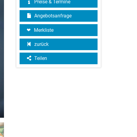
Preise & Termine
Angebotsanfrage
Merkliste
zurück
Teilen
©Governors' Camp Collection