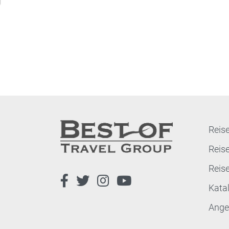
Reise
Reis
Reis
Kata
Ange