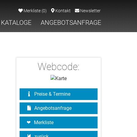
Merkliste
(
0
)
Kontakt
Newsletter
KATALOGE
ANGEBOTSANFRAGE
Webcode:
Preise & Termine
Angebotsanfrage
Merkliste
zurück