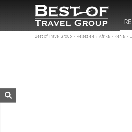
RE
Best of Travel Group
›
Reiseziele
›
Afrika
›
Kenia
›
U