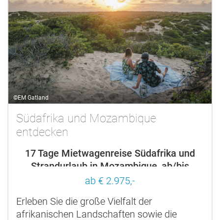
©EM Gatland
Südafrika und Mozambique
entdecken
17 Tage Mietwagenreise Südafrika und
Strandurlaub in Mozambique, ab/bis
Johannesburg
ab € 2.975,-
Erleben Sie die große Vielfalt der
afrikanischen Landschaften sowie die