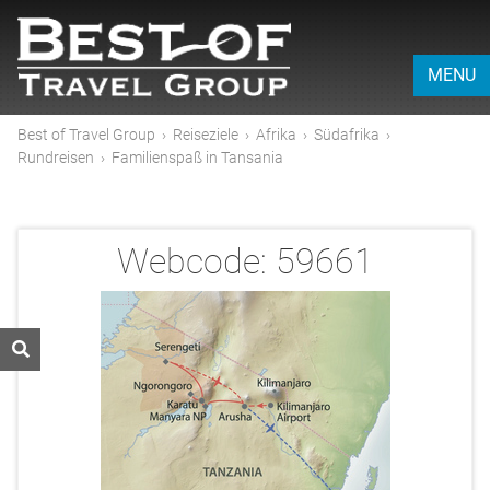
MENU
Best of Travel Group
›
Reiseziele
›
Afrika
›
Südafrika
›
Rundreisen
›
Familienspaß in Tansania
Webcode:
59661