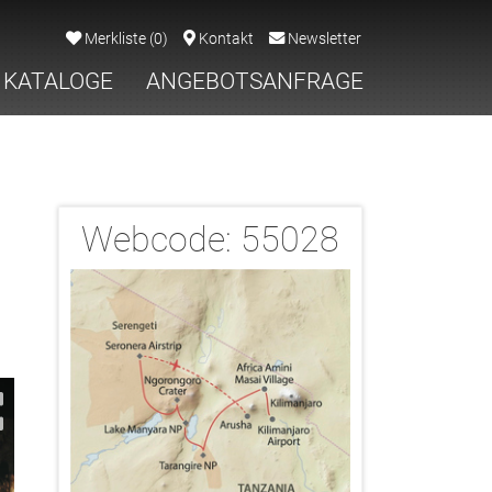
Merkliste
(
0
)
Kontakt
Newsletter
KATALOGE
ANGEBOTSANFRAGE
Webcode:
55028
2/15