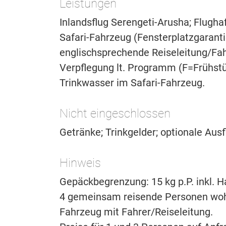
Leistungen
Inlandsflug Serengeti-Arusha; Flugha
Safari-Fahrzeug (Fensterplatzgaranti
englischsprechende Reiseleitung/Fah
Verpflegung lt. Programm (F=Frühst
Trinkwasser im Safari-Fahrzeug.
Nicht eingeschlossen
Getränke; Trinkgelder; optionale Aus
Hinweis
Gepäckbegrenzung: 15 kg p.P. inkl. 
4 gemeinsam reisende Personen wohn
Fahrzeug mit Fahrer/Reiseleitung.