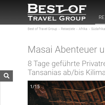
RE
Best of Travel Group
›
Reiseziele
›
Afrika
›
Südafrik
Masai Abenteuer un
8 Tage geführte Privat
Tansanias ab/bis Kilim
1/15