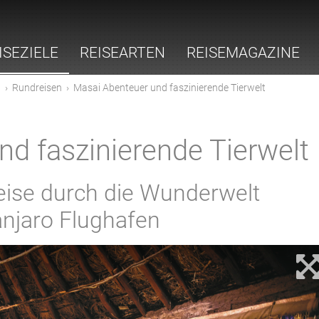
ISEZIELE
REISEARTEN
REISEMAGAZINE
a
›
Rundreisen
›
Masai Abenteuer und faszinierende Tierwelt
d faszinierende Tierwelt
reise durch die Wunderwelt
anjaro Flughafen