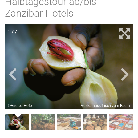
Halbtagestour ab/bis
Zanzibar Hotels
1/7
©Andrea Hofer
Muskatnuss frisch vom Baum