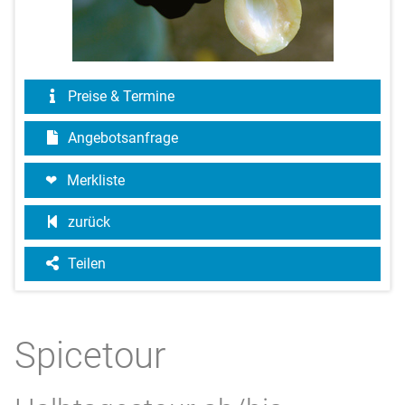
Preise & Termine
Angebotsanfrage
Merkliste
zurück
Teilen
Spicetour