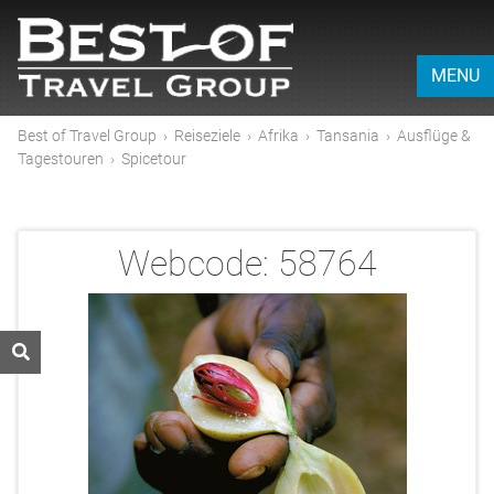
MENU
Best of Travel Group
›
Reiseziele
›
Afrika
›
Tansania
›
Ausflüge &
Tagestouren
›
Spicetour
Webcode:
58764