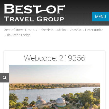
MENU
Best of Travel Group
›
Reiseziele
›
Afrika
›
Zambia
›
Unterkünfte
›
Ila Safari Lodge
Webcode:
219356