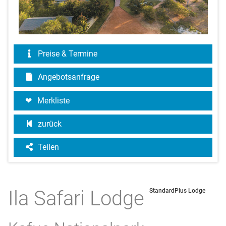
Preise & Termine
Angebotsanfrage
Merkliste
zurück
Teilen
Ila Safari Lodge
StandardPlus Lodge