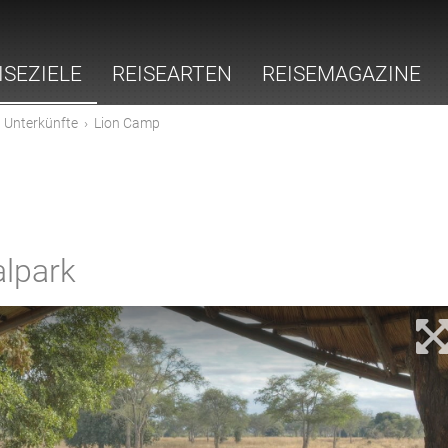
ISEZIELE
REISEARTEN
REISEMAGAZINE
›
Unterkünfte
›
Lion Camp
lpark