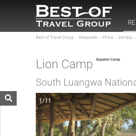
RE
Best of Travel Group
›
Reiseziele
›
Afrika
›
Zambia
Lion Camp
Superior Camp
South Luangwa Nationa
1/11