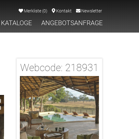
Merkliste
(
0
)
Kontakt
Newsletter
KATALOGE
ANGEBOTSANFRAGE
Webcode:
218931
2/11