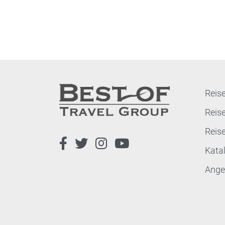
Reise
Reis
Reis
Kata
Ange