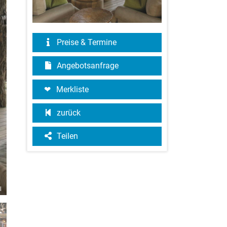
Preise & Termine
Angebotsanfrage
Merkliste
zurück
Teilen
l
©Lion Camp