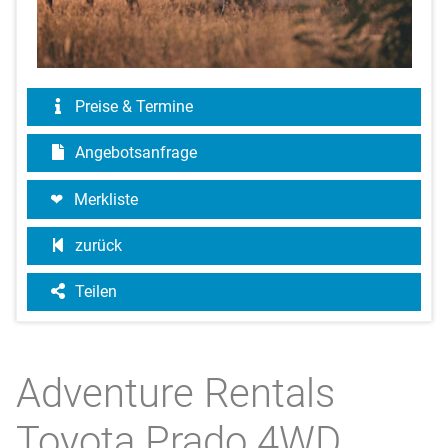
Preise & Termine
Angebotsanfrage
Merkliste
zurück
Teilen
Adventure Rentals
Toyota Prado 4WD