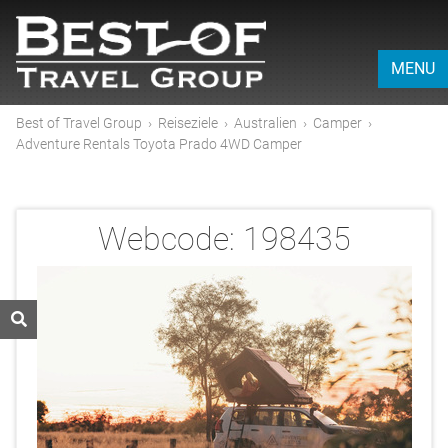
MENU
Best of Travel Group
›
Reiseziele
›
Australien
›
Camper
›
Adventure Rentals Toyota Prado 4WD Camper
Webcode:
198435