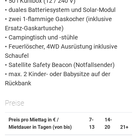
• 50 l Kühlbox (12 / 240 V)
• duales Batteriesystem und Solar-Modul
• zwei 1-flammige Gaskocher (inklusive
Ersatz-Gaskartusche)
• Campingtisch und -stühle
• Feuerlöscher, 4WD Ausrüstung inklusive
Schaufel
• Satellite Safety Beacon (Notfallsender)
• max. 2 Kinder- oder Babysitze auf der
Rückbank
Preise
Preis pro Miettag in € /
7-
14-
Mietdauer in Tagen (von bis)
13
20
21+