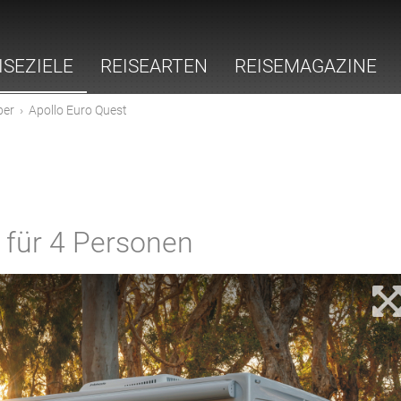
ISEZIELE
REISEARTEN
REISEMAGAZINE
er
›
Apollo Euro Quest
für 4 Personen