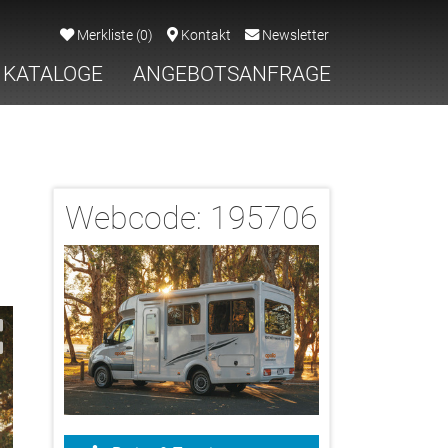
Merkliste
(
0
)
Kontakt
Newsletter
KATALOGE
ANGEBOTSANFRAGE
Webcode:
195706
2/26