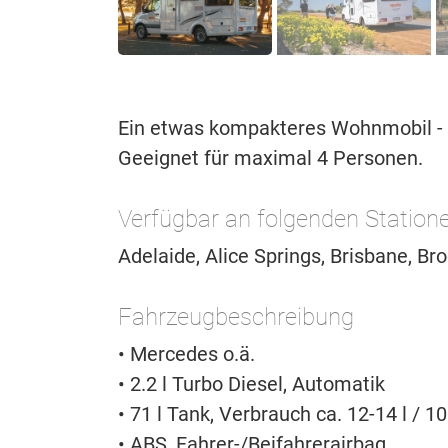
Ein etwas kompakteres Wohnmobil - 
Geeignet für maximal 4 Personen.
Verfügbar an folgenden Station
Adelaide, Alice Springs, Brisbane, Br
Fahrzeugbeschreibung
• Mercedes o.ä.
• 2.2 l Turbo Diesel, Automatik
• 71 l Tank, Verbrauch ca. 12-14 l / 1
• ABS, Fahrer-/Beifahrerairbag