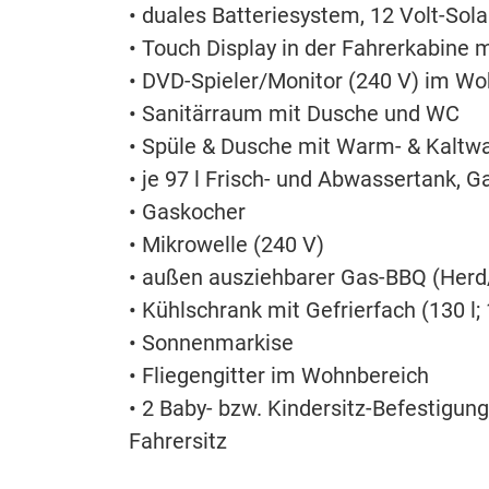
• duales Batteriesystem, 12 Volt-Sol
• Touch Display in der Fahrerkabine m
• DVD-Spieler/Monitor (240 V) im W
• Sanitärraum mit Dusche und WC
• Spüle & Dusche mit Warm- & Kaltw
• je 97 l Frisch- und Abwassertank, G
• Gaskocher
• Mikrowelle (240 V)
• außen ausziehbarer Gas-BBQ (Herd/
• Kühlschrank mit Gefrierfach (130 l;
• Sonnenmarkise
• Fliegengitter im Wohnbereich
• 2 Baby- bzw. Kindersitz-Befestigun
Fahrersitz