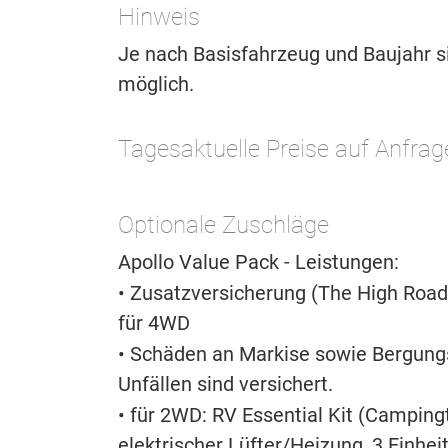
Hinweis
Je nach Basisfahrzeug und Baujahr
möglich.
Tagesaktuelle Preise auf Anfrag
Optionale Zuschläge
Apollo Value Pack - Leistungen:
• Zusatzversicherung (The High Road
für 4WD
• Schäden an Markise sowie Bergung
Unfällen sind versichert.
• für 2WD: RV Essential Kit (Campingt
elektrischer Lüfter/Heizung, 3 Einh