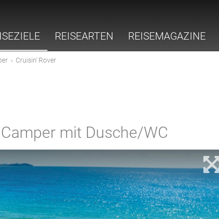
ISEZIELE
REISEARTEN
REISEMAGAZINE
er
›
Cruisin' Rover
 Camper mit Dusche/WC