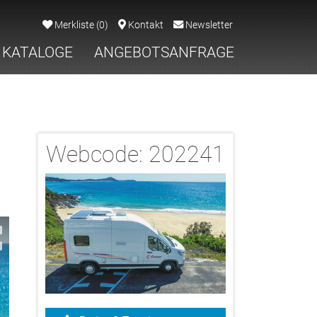
Merkliste
(
0
)
Kontakt
Newsletter
KATALOGE
ANGEBOTSANFRAGE
Webcode:
202241
2/21