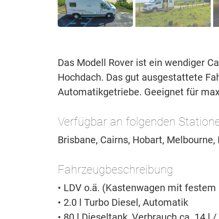
Das Modell Rover ist ein wendiger 
Hochdach. Das gut ausgestattete Fah
Automatikgetriebe. Geeignet für max
Verfügbar an folgenden Station
Brisbane, Cairns, Hobart, Melbourne,
Fahrzeugbeschreibung
• LDV o.ä. (Kastenwagen mit festem
• 2.0 l Turbo Diesel, Automatik
• 80 l Dieseltank, Verbrauch ca. 14 l 