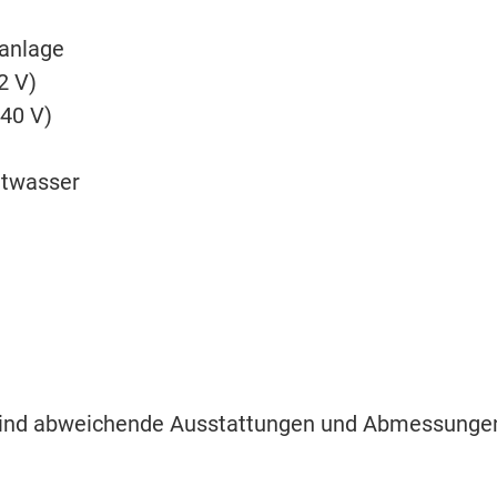
ranlage
2 V)
240 V)
ltwasser
 sind abweichende Ausstattungen und Abmessunge