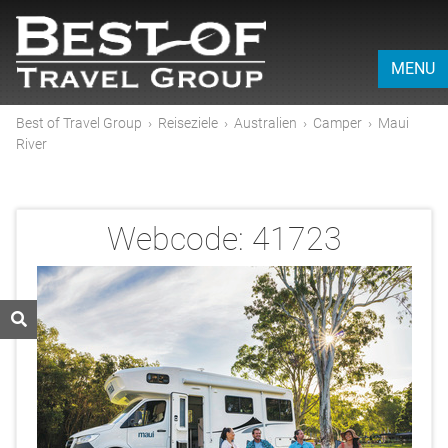
MENU
Best of Travel Group
›
Reiseziele
›
Australien
›
Camper
›
Maui
River
Webcode:
41723