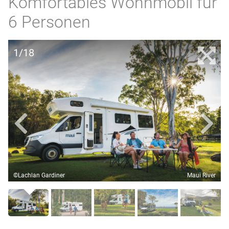
Komfortables Wohnmobil für
6 Personen
1/18
©Lachlan Gardiner
Maui River