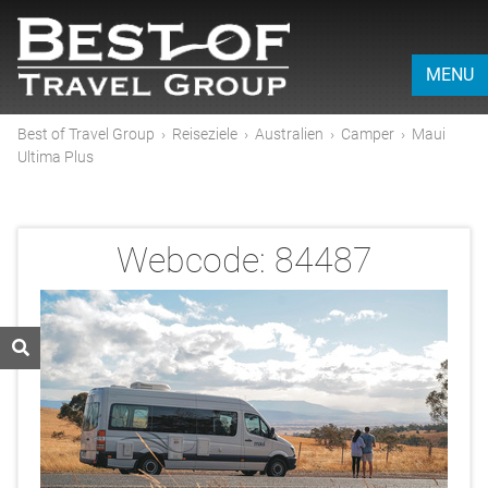
MENU
Best of Travel Group
›
Reiseziele
›
Australien
›
Camper
›
Maui
Ultima Plus
Webcode:
84487