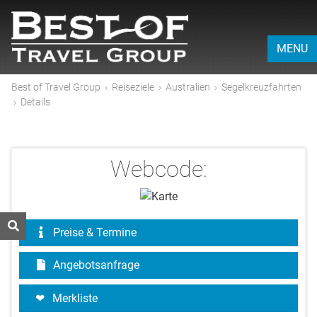
MENU
Best of Travel Group
›
Reiseziele
›
Australien
›
Segelkreuzfahrten
›
Details
Webcode:
Preise & Termine
Angebotsanfrage
Merkliste