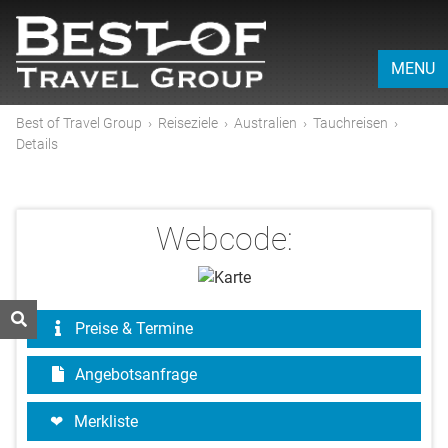
MENU
Best of Travel Group
›
Reiseziele
›
Australien
›
Tauchreisen
›
Details
Webcode:
Preise & Termine
Angebotsanfrage
Merkliste