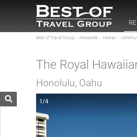
RE
Best of Travel Group
›
Reiseziele
›
Hawaii
›
Unterkü
The Royal Hawaiia
Honolulu, Oahu
1/4