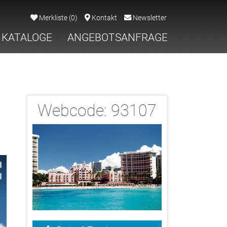
Merkliste
(
0
)
Kontakt
Newsletter
KATALOGE
ANGEBOTSANFRAGE
Webcode:
93107
2/4