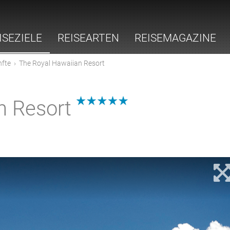
ISEZIELE
REISEARTEN
REISEMAGAZINE
nfte
›
The Royal Hawaiian Resort
n Resort
5.0