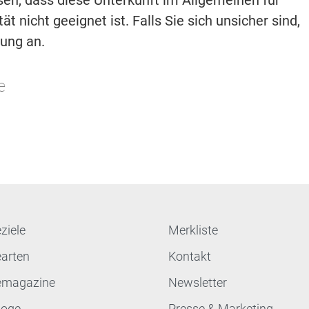
isen, dass diese Unterkunft im Allgemeinen für
t nicht geeignet ist. Falls Sie sich unsicher sind,
hung an.
e
ziele
Merkliste
earten
Kontakt
emagazine
Newsletter
loge
Presse & Marketing