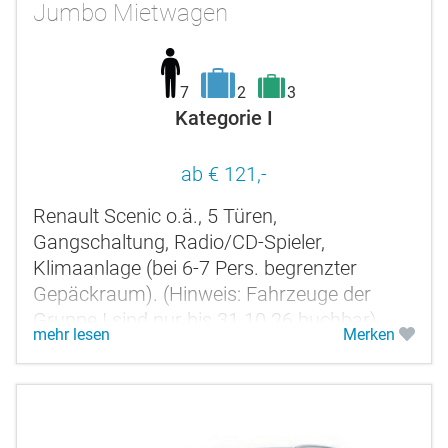
Jumbo Mietwagen
7
2
3
Kategorie I
ab € 121,-
Renault Scenic o.ä., 5 Türen,
Gangschaltung, Radio/CD-Spieler,
Klimaanlage (bei 6-7 Pers. begrenzter
Gepäckraum). (Hinweis: Fahrzeuge der
Gruppe I sind nur bis 31.10.26 buchbar).
mehr lesen
Merken