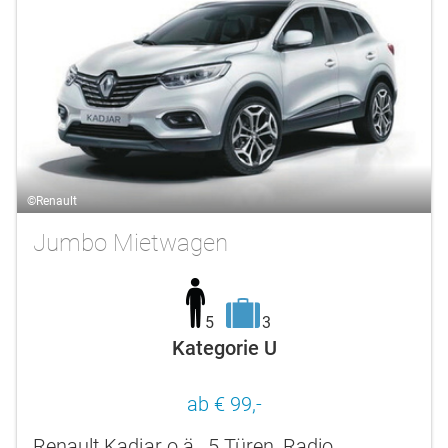
©Renault
Jumbo Mietwagen
5
3
Kategorie U
ab € 99,-
Renault Kadjar o.ä., 5 Türen, Radio,