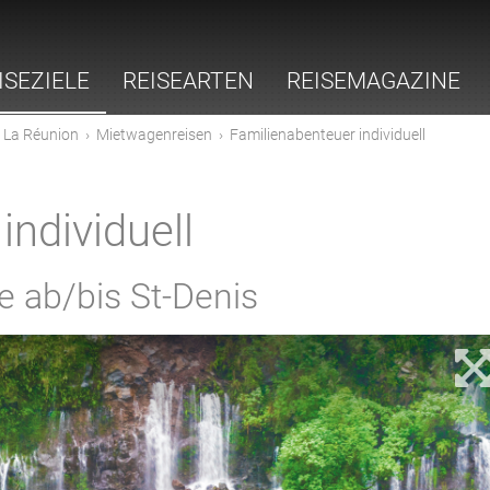
ISEZIELE
REISEARTEN
REISEMAGAZINE
›
La Réunion
›
Mietwagenreisen
›
Familienabenteuer individuell
individuell
 ab/bis St-Denis