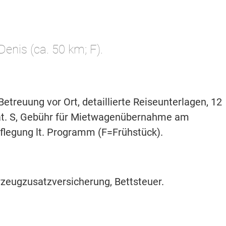
-Denis (ca. 50 km; F).
treuung vor Ort, detaillierte Reiseunterlagen, 12
at. S, Gebühr für Mietwagenübernahme am
flegung lt. Programm (F=Frühstück).
hrzeugzusatzversicherung, Bettsteuer.