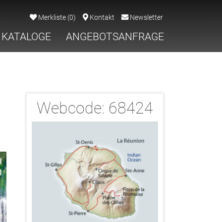
Merkliste
(
0
)
Kontakt
Newsletter
KATALOGE
ANGEBOTSANFRAGE
Webcode:
68424
2/24