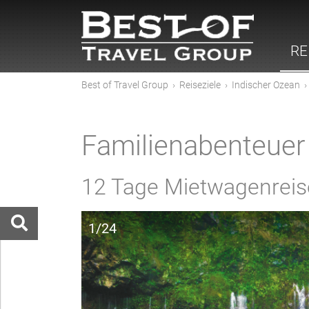
RE
Best of Travel Group
›
Reiseziele
›
Indischer Ozean
Familienabenteuer 
12 Tage Mietwagenreise
1/24