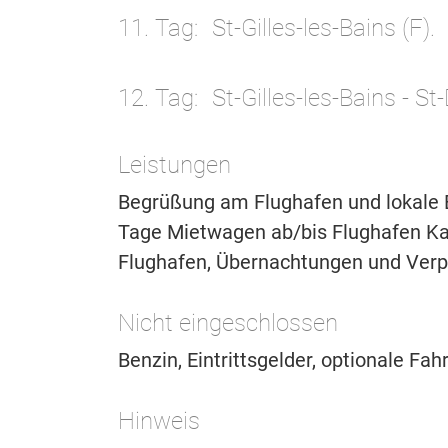
11. Tag
St-Gilles-les-Bains (F).
12. Tag
St-Gilles-les-Bains - St
Leistungen
Begrüßung am Flughafen und lokale Be
Tage Mietwagen ab/bis Flughafen K
Flughafen, Übernachtungen und Verp
Nicht eingeschlossen
Benzin, Eintrittsgelder, optionale Fa
Hinweis