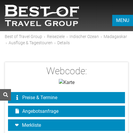
MENU
Best of Travel Group
›
Reiseziele
›
Indischer Ozean
›
Madagaskar
›
Ausflüge & Tagestouren
›
Details
Webcode:
Preise & Termine
Angebotsanfrage
Merkliste