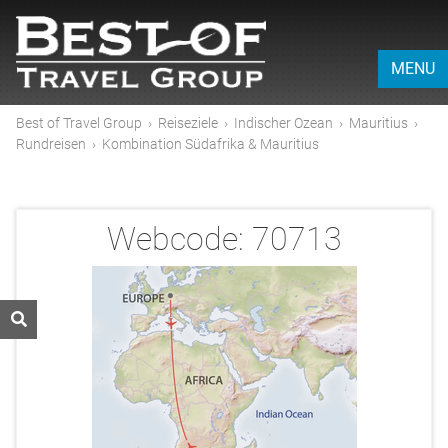
MENU
Best of Travel Group
›
Reiseziele
›
Indischer Ozean
›
Mauritius
›
Rundreisen
›
Kombination Südafrika & Mauritius
Webcode:
70713