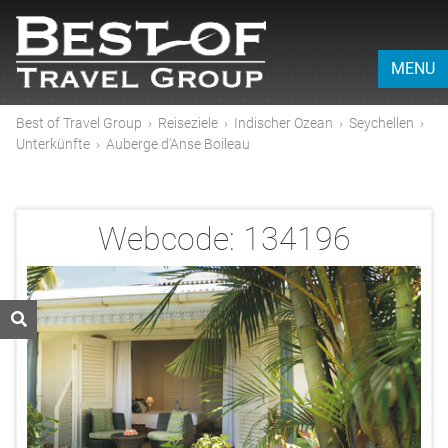
MENU
Best of Travel Group
›
Reiseziele
›
Indischer Ozean
›
Seychellen
›
Unterkünfte
›
Auberge d'Anse Boileau
Webcode:
134196