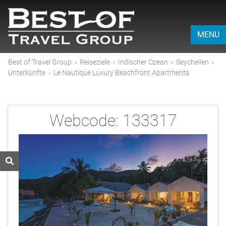
MENU
Best of Travel Group
›
Reiseziele
›
Indischer Ozean
›
Seychellen
›
Unterkünfte
›
Le Nautique Luxury Beachfront Apartments
Webcode:
133317