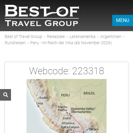
MENU
Best of Travel Group
›
Reiseziele
›
Lateinamerika
›
Argentinien
›
Rundreisen
›
Peru - Im Reich der Inka (ab November 2026)
Webcode:
223318