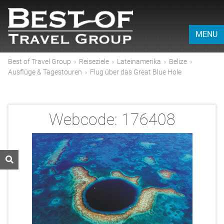
MENU
Best of Travel Group
›
Reiseziele
›
Lateinamerika
›
Belize
›
Ausflüge & Tagestouren
›
Flug über das Great Blue Hole
Webcode:
176408