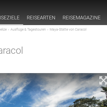
ISEZIELE
REISEARTEN
REISEMAGAZINE
elize
›
Ausflüge & Tagestouren
›
Maya-Stätte von Caracol
aracol