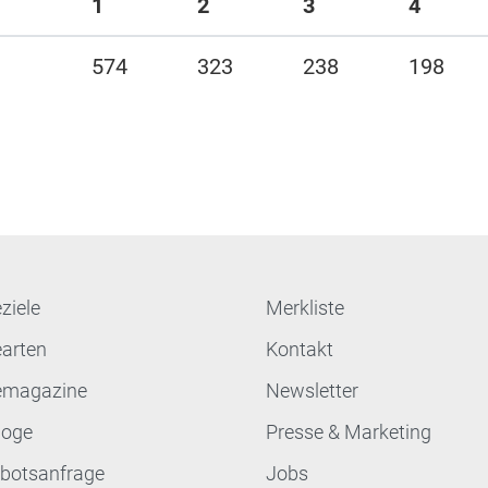
1
2
3
4
574
323
238
198
ziele
Merkliste
earten
Kontakt
emagazine
Newsletter
loge
Presse & Marketing
botsanfrage
Jobs