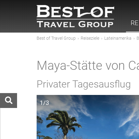
RE
Best of Travel Group
›
Reiseziele
›
Lateinamerika
›
B
Maya-Stätte von C
Privater Tagesausflug
1/3