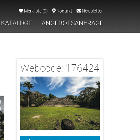
Merkliste
(
0
)
Kontakt
Newsletter
KATALOGE
ANGEBOTSANFRAGE
Webcode:
176424
2/3