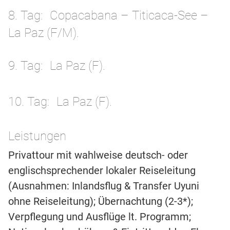
8. Tag
Copacabana – Titicaca-See –
La Paz (F/M).
9. Tag
La Paz (F).
10. Tag
La Paz (F).
Leistungen
Privattour mit wahlweise deutsch- oder
englischsprechender lokaler Reiseleitung
(Ausnahmen: Inlandsflug & Transfer Uyuni
ohne Reiseleitung); Übernachtung (2-3*);
Verpflegung und Ausflüge lt. Programm;