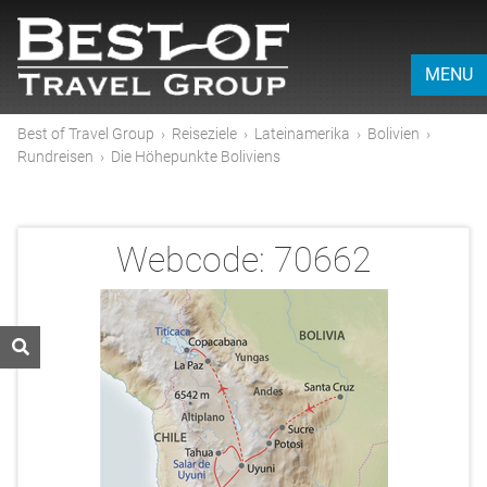
MENU
Best of Travel Group
›
Reiseziele
›
Lateinamerika
›
Bolivien
›
Rundreisen
›
Die Höhepunkte Boliviens
Webcode:
70662