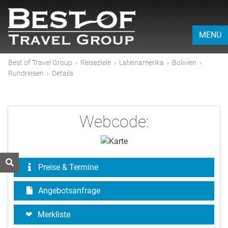
MENU
Best of Travel Group
›
Reiseziele
›
Lateinamerika
›
Bolivien
›
Rundreisen
›
Details
Webcode:
Preise & Termine
Angebotsanfrage
Merkliste