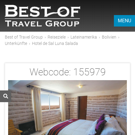
MENU
Best of Travel Group
›
Reiseziele
›
Lateinamerika
›
Bolivien
›
Unterkünfte
›
Hotel de Sal Luna Salada
Webcode:
155979