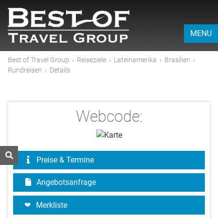
MENU
Best of Travel Group
›
Reiseziele
›
Lateinamerika
›
Brasilien
›
Rundreisen
›
Details
Webcode:
Preise & Termine
Angebotsanfrage
Merkliste