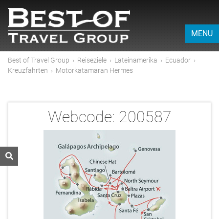
MENU
Best of Travel Group
›
Reiseziele
›
Lateinamerika
›
Ecuador
›
Kreuzfahrten
›
Motorkatamaran Hermes
Webcode:
200587