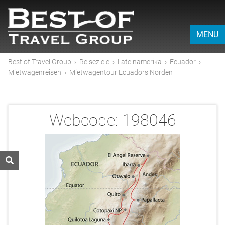
MENU
Best of Travel Group
›
Reiseziele
›
Lateinamerika
›
Ecuador
›
Mietwagenreisen
›
Mietwagentour Ecuadors Norden
Webcode:
198046