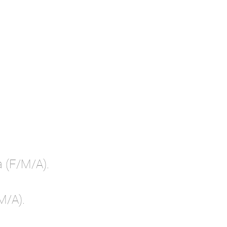
a (F/M/A).
M/A).