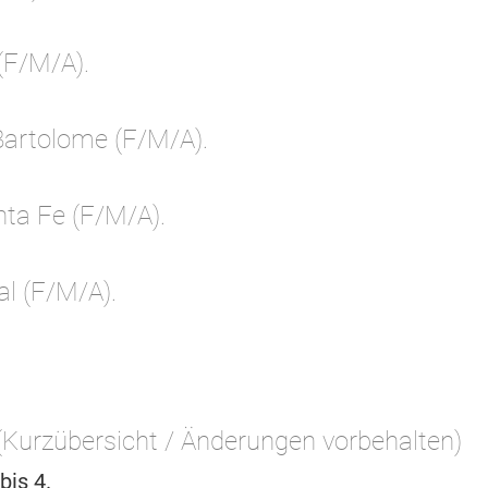
(F/M/A).
Bartolome (F/M/A).
nta Fe (F/M/A).
al (F/M/A).
Kurzübersicht / Änderungen vorbehalten)
bis 4.