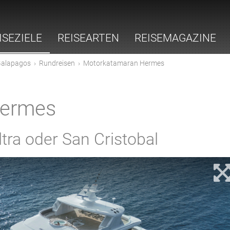
ISEZIELE
REISEARTEN
REISEMAGAZINE
alapagos
›
Rundreisen
›
Motorkatamaran Hermes
Hermes
tra oder San Cristobal