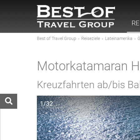
RE
Best of Travel Group
›
Reiseziele
›
Lateinamerika
›
G
Motorkatamaran 
Kreuzfahrten ab/bis Bal
1/32