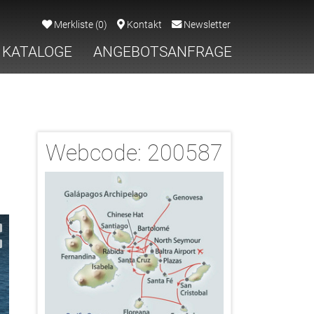
Merkliste
(
0
)
Kontakt
Newsletter
KATALOGE
ANGEBOTSANFRAGE
Webcode:
200587
2/32