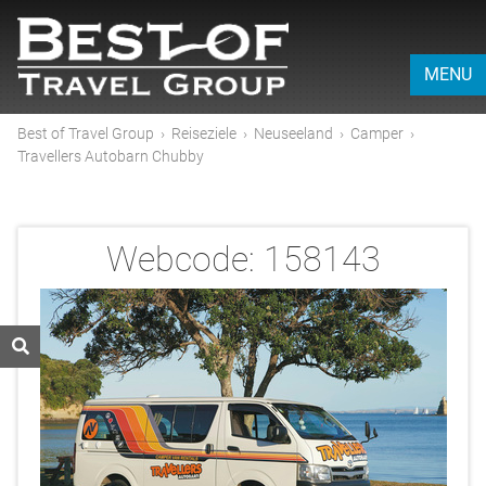
MENU
Best of Travel Group
›
Reiseziele
›
Neuseeland
›
Camper
›
Travellers Autobarn Chubby
Webcode:
158143