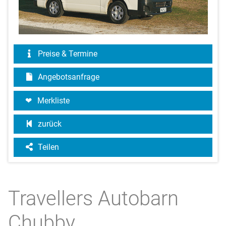
Preise & Termine
Angebotsanfrage
Merkliste
zurück
Teilen
Travellers Autobarn
Chubby