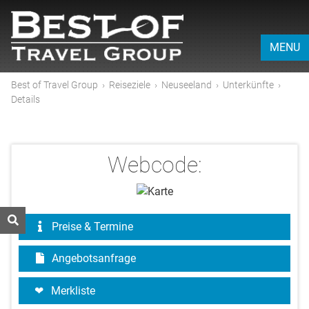
MENU
Best of Travel Group
›
Reiseziele
›
Neuseeland
›
Unterkünfte
›
Details
Webcode:
Preise & Termine
Angebotsanfrage
Merkliste