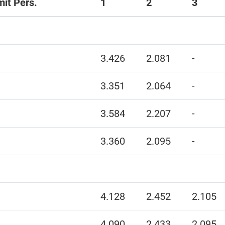
mit Pers.
1
2
3
3.426
2.081
-
3.351
2.064
-
3.584
2.207
-
3.360
2.095
-
4.128
2.452
2.105
4.090
2.433
2.095