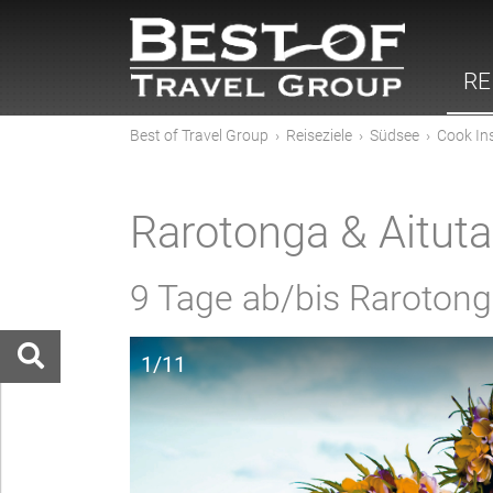
RE
Best of Travel Group
›
Reiseziele
›
Südsee
›
Cook In
Rarotonga & Aituta
9 Tage ab/bis Raroton
1/11