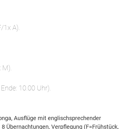
/1x A).
x M).
 Ende: 10.00 Uhr).
tonga, Ausflüge mit englischsprechender
, 8 Übernachtungen, Verpflegung (F=Frühstück,