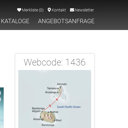
Merkliste
(
0
)
Kontakt
Newsletter
KATALOGE
ANGEBOTSANFRAGE
Webcode:
1436
2/11