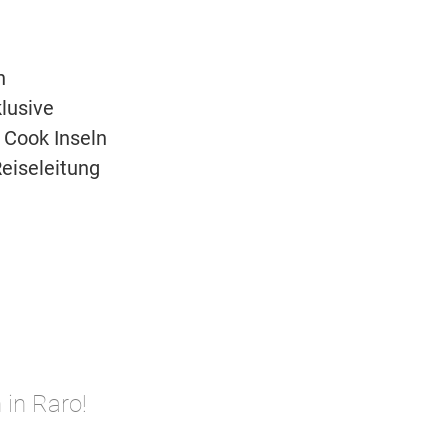
n
klusive
 Cook Inseln
eiseleitung
 in Raro!