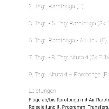
2. Tag
Rarotonga (F).
3. Tag
- 5. Tag: Rarotonga (3x F
6. Tag
Rarotonga - Aitutaki (F).
7. Tag
- 8. Tag: Aitutaki (2x F, 1
9. Tag
Aitutaki – Rarotonga (F;
Leistungen
Flüge ab/bis Rarotonga mit Air Raro
Reiseleitung lt. Programm, Transfers