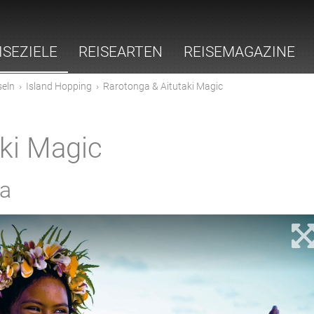
ISEZIELE
REISEARTEN
REISEMAGAZINE
seln
›
Island Hopping
›
Rarotonga & Aitutaki Magic
ki Magic
ga